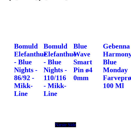
Bomuld
Bomuld
Blue
Gebenna
Elefanthue
Elefanthue
Wave
Harmony
- Blue
- Blue
Smart
Blue
Nights -
Nights -
Pin ø4
Monday
86/92 -
110/116
0mm
Farveprø
Mikk-
- Mikk-
100 Ml
Line
Line
Næste Side