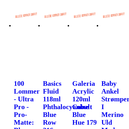
100
Basics
Galeria
Baby
Lommer
Fluid
Acrylic
Ankel
- Ultra
118ml
120ml
Strømpe
Pro -
Phthalocyanine
Cobalt
I
Pro-
Blue
Blue
Merino
Matte:
Row
Hue 179
Uld