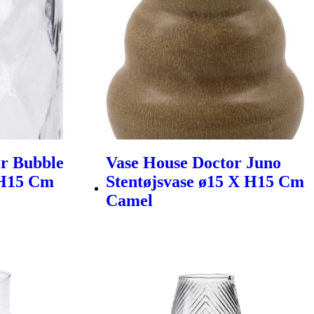
r Bubble
Vase House Doctor Juno
 H15 Cm
Stentøjsvase ø15 X H15 Cm
Camel