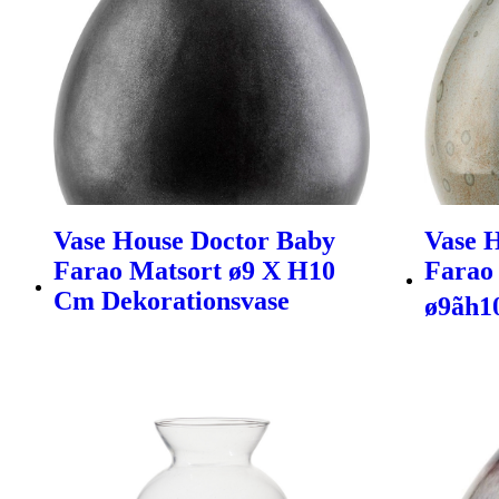
Vase House Doctor Baby
Vase 
Farao Matsort ø9 X H10
Farao
Cm Dekorationsvase
ø9ãh