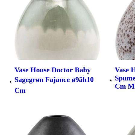
Vase House Doctor Baby
Vase 
Spume
Sagegrøn Fajance ø9ãh10
Cm Me
Cm