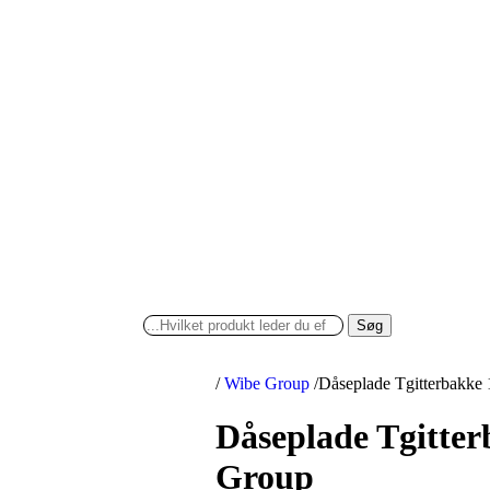
Søg
/
Wibe Group
/
Dåseplade Tgitterbakk
Dåseplade Tgitte
Group