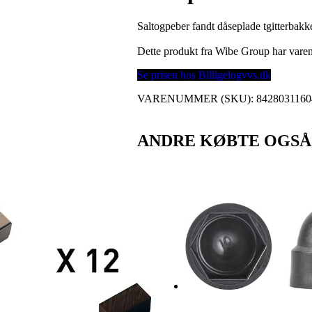
Saltogpeber fandt dåseplade tgitterbak
Dette produkt fra Wibe Group har var
Se prisen hos Billigelogvvs.dk
VARENUMMER (SKU):
8428031160
ANDRE KØBTE OGSÅ