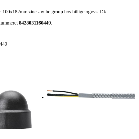
ke 100x182mm zinc - wibe group hos billigelogvvs. Dk.
enummeret
8428031160449
.
449